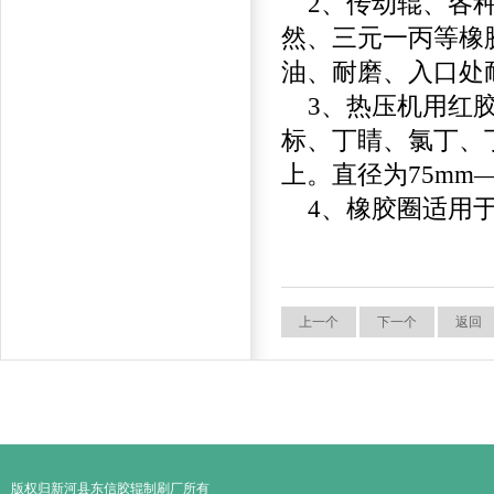
2
、传动辊、各
然、三元一丙等橡
油、耐磨、入口处
3
、热压机用红
标、丁睛、氯丁、
上。直径为
75mm
4
、橡胶圈适用
上一个
下一个
返回
版权归新河县东信胶辊制刷厂所有